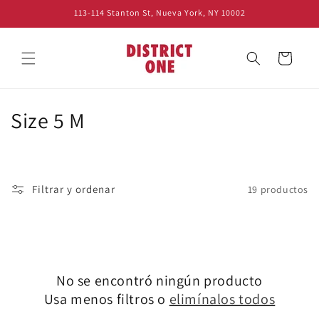
Ir
113-114 Stanton St, Nueva York, NY 10002
directamente
al contenido
Carrito
C
Size 5 M
o
l
Filtrar y ordenar
19 productos
e
c
c
No se encontró ningún producto
i
Usa menos filtros o
elimínalos todos
ó