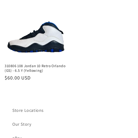
310806 108 Jordan 10 Retro Orlando
(GS) - 6.5 Y (Yellowing)
Precio
$60.00 USD
habitual
Store Locations
Our Story