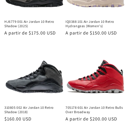
n
:
HJ6779 001 Air Jordan 10 Retro
IQ0388 101 Air Jordan 10 Retro
Shadow (2025)
Hydrangeas (Women's)
Precio
A partir de
$175.00 USD
Precio
A partir de
$150.00 USD
habitual
habitual
310805 002 Air Jordan 10 Retro
705178 601 Air Jordan 10 Retro Bulls
Shadow (2018)
Over Broadway
Precio
$160.00 USD
Precio
A partir de
$200.00 USD
habitual
habitual